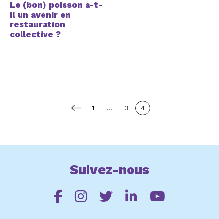
Le (bon) poisson a-t-
il un avenir en
restauration
collective ?
Pagination
Page
Page
Page
Page
1
…
3
4
des
précédente
publications
Suivez-nous