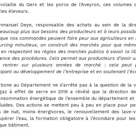
volaille du Gers et les porcs de l’Aveyron, ces volumes d
les éleveurs.
nuel Deye, responsable des achats au sein de la direc
eaucoup plus aux besoins des producteurs et à leurs possibi
que nos commandes peuvent faire peur aux agriculteurs en r
rcing minutieux, on construit des marchés pour que même
en respectant les règles des marchés publics à savoir la lib
rence des procédures. Cela permet aux producteurs d’avoir u
a rentrer sur plusieurs années de marché : cela peut 
cipant au développement de l’entreprise et en soutenant l’éc
rbone au Département ne s’arrête pas à la question de la vi
gaz à effet de serre en 2019 a révélé que la direction de 
nsommation énergétique de l’ensemble du département et qu
uides. Des actions se mettent peu à peu en place pour pen
 de nuit, moins énergivores, le renouvellement des lave-v
upérer l’eau, la formation obligatoire à l’éconduire pour les
que bâtiment.