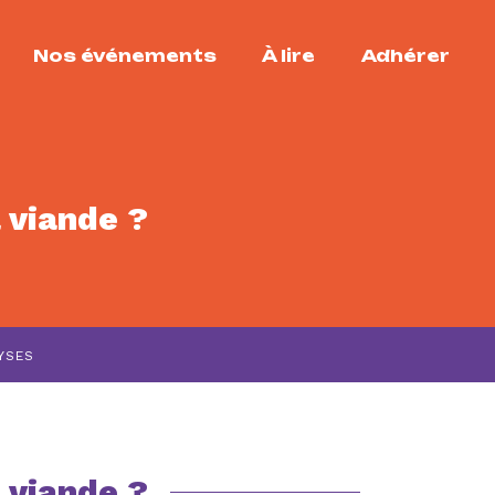
Nos événements
À lire
Adhérer
 viande ?
YSES
 viande ?