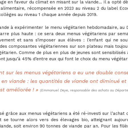
irage en faveur du climat en misant sur la viande… Il a opté d
é alimentaire, récompensée en 2023 au niveau 2 du label Ecoc
collèges au niveau 1 chaque année depuis 2019.
ande à expérimenter le menu végétarien hebdomadaire, au 
arre plus haute : ce sera deux menus végétariens par semai
vement et sans s’imposer aux élèves : l’enfant qui ne so
 des composantes végétariennes sur son plateau mais toujours
égétarien. Comme de plus en plus de jeunes sont sensibilisés 
nt jusqu’à 45% d’entre eux qui font le choix du menu végétari
t sur les menus végétariens a eu une double cons
n viande : les quantités de viande ont diminué et 
est améliorée ! »
(Emmanuel Deye, responsable des achats au Départe
é grâce aux menus végétariens a été ré-investi sur l’achat d
t se tourne alors vers des élevages bio, atteignant aujour
ande, soit environ 90 tonnes de viande par an. Pour les filiè