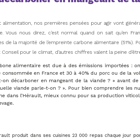
t alimentation, nos premières pensées pour agir vont génér
 Vous nous direz, c’est normal quand on sait qu’en Franc
s de la majorité de l’empreinte carbone alimentaire (51%). Po
onseil pour le climat, d’autres chiffres valent la peine d’être
bone alimentaire est due à des émissions importées : 
e consommée en France et 30 à 40% du porc ou de la vol
t-on décarboner en mangeant de la viande ? » avant de 
quelle viande parle-t-on ? ». Pour bien comprendre les n
e dans l’Hérault, mieux connu pour sa production viticol
evage.
ult produit dans ses cuisines 23 000 repas chaque jour pou