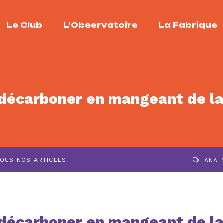
Le Club
L’Observatoire
La Fabrique
décarboner en mangeant de la
OUS NOS ARTICLES
ANAL
décarboner en mangeant de la