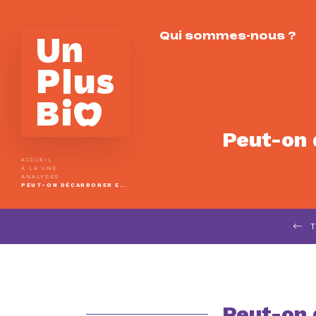
Qui sommes-nous ?
Peut-on 
ACCUEIL
À LA UNE
ANALYSES
PEUT-ON DÉCARBONER EN MANGEANT DE LA VIANDE ?
T
Peut-on 